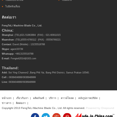
ใบมีดฟันเลื่อย
ติดต่อเรา
FengTeLi Machine Blade Co., Ltd.
China:
Shanghai:
(TEL)021-51863884 (FAX)：021-60911015
Maanshan:
(TEL)0555-6760112 (FAX)：05556769221
Contact:
David (Mobile)：13155518788
Skype:
agent33739
Whatsapp:
+8613155518788
E-mail:
Fengteli2014@163.com
Thailand:
Add:
Soi Ying Chareon2 ,Bang Phli Yai, Bang Phli District, Samut Prakan 10540.
Cell：
0938404888/
0938948999
Line:
0938404888/
0938948999
หน้าแรก
|
เกี่ยวกับเรา
|
ผลิตภัณฑ์
|
บริการ
|
ดาวน์โหลด
|
คลังรูปภาพบริษัท
|
ข่าวสาร
|
ติดต่อเรา
|
Copyright 2013 FengTeLi Machine Blade Co., Ltd. All rights reserved.
Powered by Onepound