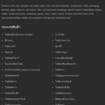
Products from our company are widely used, from civil and industrial, omnipresent, food, packaging,
printing, paper, tobacco, electronics, film, iron and steel metallurgy, electric power, shipbuilding, leather,
rubber, textile machinery, stationery, plastic, feed, carton, wood, forestry and other units of the
processing building, blades are exported to Europe and Southeast Asia.
ประเภทสินค้า
ใบมีดเครื่องจักรกลการเกษตร
พวงใบมีด
ซี่(Tines)
ใบมีด Verti-Cut
ใบมีด SOD
ลูกกลิ้ง
ใบคราด
ใบมีด Edger
ใบมีดตัดโรตารี่
Flail เครื่องตัดหญ้า
ใบแปรงเลื่อยใบมีด
ใบมีดเครื่องตัดแต่งกิ่ง
สารประกอบขัด( Lapping Compound)
ใบมีดล่าง
ใบมีดสลิดเตอร์
ใบมีดอุตสาหกรรมอาหาร
ใบมีดตัดยาง
ใบมีดบรรจุภัณฑ์
ใบมีดตัดยาง
ใบมีดสไลด์เนื้อ
ใบมีดเครื่องค้ัน
ใบมีดตัดกระดาษ
ใบมีดทังสเตนคาร์ไบด์
มีดตัดเหล็กและโลหะ
ใบมีดแบบวงกลม
ใบมีดตรง