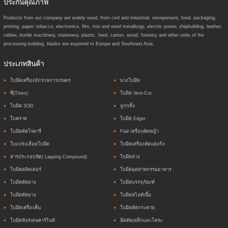
ประกันคุณภาพ
Products from our company are widely used, from civil and industrial, omnipresent, food, packaging,
printing, paper, tobacco, electronics, film, iron and steel metallurgy, electric power, shipbuilding, leather,
rubber, textile machinery, stationery, plastic, feed, carton, wood, forestry and other units of the
processing building, blades are exported to Europe and Southeast Asia.
ประเภทสินค้า
ใบมีดเครื่องจักรกลการเกษตร
พวงใบมีด
ซี่(Tines)
ใบมีด Verti-Cut
ใบมีด SOD
ลูกกลิ้ง
ใบคราด
ใบมีด Edger
ใบมีดตัดโรตารี่
Flail เครื่องตัดหญ้า
ใบแปรงเลื่อยใบมีด
ใบมีดเครื่องตัดแต่งกิ่ง
สารประกอบขัด( Lapping Compound)
ใบมีดล่าง
ใบมีดสลิดเตอร์
ใบมีดอุตสาหกรรมอาหาร
ใบมีดตัดยาง
ใบมีดบรรจุภัณฑ์
ใบมีดตัดยาง
ใบมีดสไลด์เนื้อ
ใบมีดเครื่องค้ัน
ใบมีดตัดกระดาษ
ใบมีดทังสเตนคาร์ไบด์
มีดตัดเหล็กและโลหะ