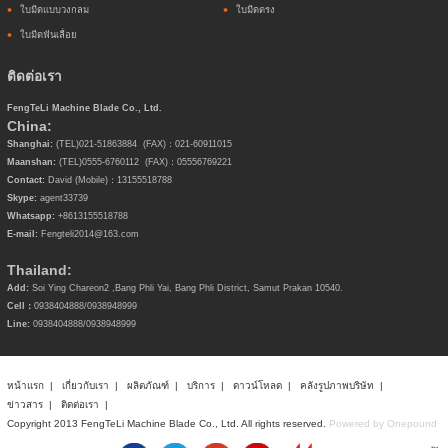
ใบมีดแบบวงกลม
ใบมีดตรง
ใบมีดฟันเลื่อย
ติดต่อเรา
FengTeLi Machine Blade Co., Ltd.
China:
Shanghai:
(TEL)021-51863884 (FAX)：021-60911015
Maanshan:
(TEL)0555-6760112 (FAX)：05556769221
Contact:
David (Mobile)：13155518788
Skype:
agent33739
Whatsapp:
+8613155518788
E-mail:
Fengteli2014@163.com
Thailand:
Add:
Soi Ying Chareon2 ,Bang Phli Yai, Bang Phli District, Samut Prakan 10540.
Cell：
0938404888/
0938948999
Line:
0938404888/
0938948999
หน้าแรก
|
เกี่ยวกับเรา
|
ผลิตภัณฑ์
|
บริการ
|
ดาวน์โหลด
|
คลังรูปภาพบริษัท
|
ข่าวสาร
|
ติดต่อเรา
|
Copyright 2013 FengTeLi Machine Blade Co., Ltd. All rights reserved.
Powered by Onepound